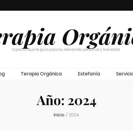
erapia Orgáni
Espacio que te guía para tu desarrollo personal y bienestar.
og
Terapia Orgánica
Estefanía
Servici
Año:
2024
Inicio
/
2024