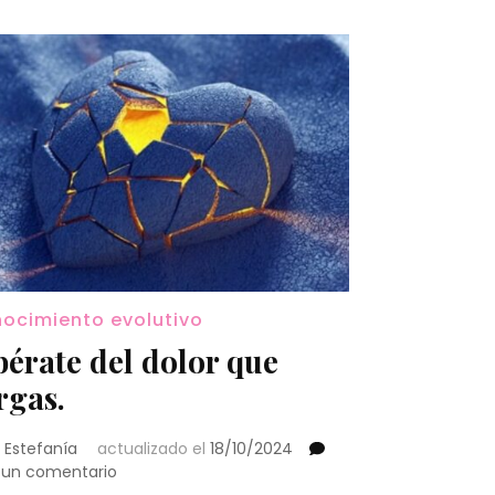
ocimiento evolutivo
bérate del dolor que
rgas.
 Estefanía
actualizado el
18/10/2024
en
 un comentario
Libérate