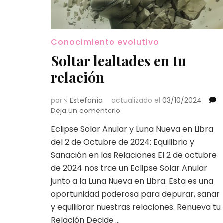
Conocimiento evolutivo
Soltar lealtades en tu
relación
por
থ Estefanía
actualizado el
03/10/2024
en
Deja un comentario
Soltar
Eclipse Solar Anular y Luna Nueva en Libra
lealtades
del 2 de Octubre de 2024: Equilibrio y
en
tu
Sanación en las Relaciones El 2 de octubre
relación
de 2024 nos trae un Eclipse Solar Anular
junto a la Luna Nueva en Libra. Esta es una
oportunidad poderosa para depurar, sanar
y equilibrar nuestras relaciones. Renueva tu
Relación Decide …