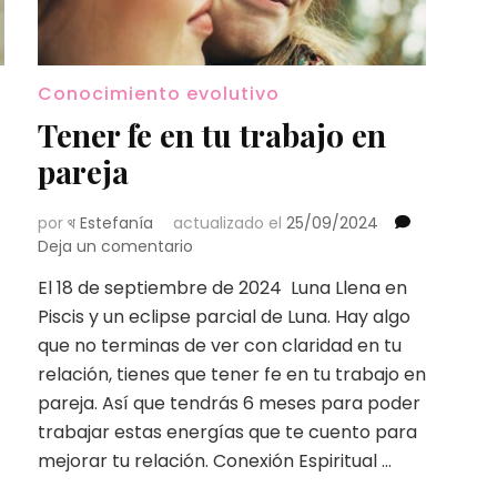
Conocimiento evolutivo
Tener fe en tu trabajo en
pareja
por
থ Estefanía
actualizado el
25/09/2024
en
Deja un comentario
Tener
El 18 de septiembre de 2024 Luna Llena en
fe
Piscis y un eclipse parcial de Luna. Hay algo
en
tu
que no terminas de ver con claridad en tu
trabajo
relación, tienes que tener fe en tu trabajo en
en
pareja. Así que tendrás 6 meses para poder
pareja
trabajar estas energías que te cuento para
mejorar tu relación. Conexión Espiritual …