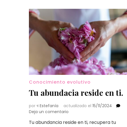
Conocimiento evolutivo
Tu abundacia reside en ti.
por
থ Estefanía
actualizado el
15/11/2024
en
Deja un comentario
Tu
Tu abundancia reside en ti, recupera tu
abundacia