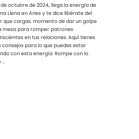
7 de octubre de 2024, llega la energía de
del
una Llena en Aries y te dice libérate del
dolor
que
r que cargas. momento de dar un golpe
cargas.
la mesa para romper patrones
nscientes en tus relaciones. Aquí tienes
 consejos para lo que puedes estar
endo con esta energía. Rompe con lo
o …