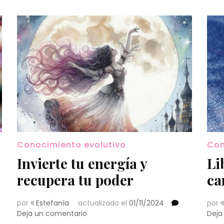
Conocimiento evolutivo
Con
Invierte tu energía y
Li
recupera tu poder
ca
por
থ Estefanía
actualizado el
01/11/2024
por
থ
en
Deja un comentario
Deja
Invierte