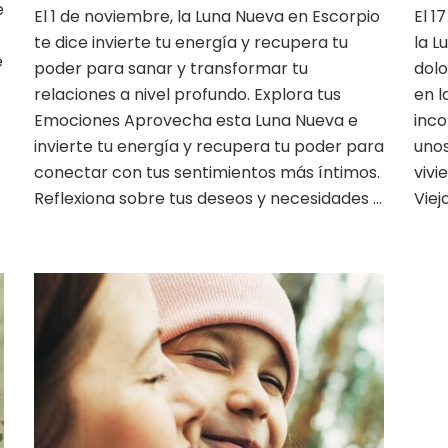
e
El 1 de noviembre, la Luna Nueva en Escorpio
El 1
tu
te dice invierte tu energía y recupera tu
energía
la L
e
y
poder para sanar y transformar tu
dolo
recupera
relaciones a nivel profundo. Explora tus
en 
tu
Emociones Aprovecha esta Luna Nueva e
inco
poder
invierte tu energía y recupera tu poder para
unos
conectar con tus sentimientos más íntimos.
vivi
Reflexiona sobre tus deseos y necesidades …
Viej