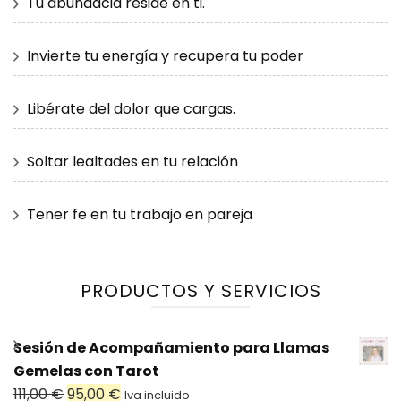
Tu abundacia reside en ti.
Invierte tu energía y recupera tu poder
Libérate del dolor que cargas.
Soltar lealtades en tu relación
Tener fe en tu trabajo en pareja
PRODUCTOS Y SERVICIOS
Sesión de Acompañamiento para Llamas
Gemelas con Tarot
El
El
111,00
€
95,00
€
Iva incluido