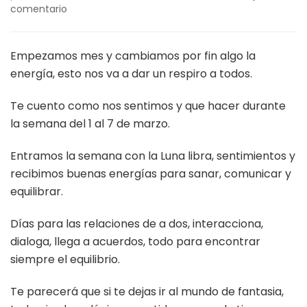
en
comentario
Como
nos
sentimos
Empezamos mes y cambiamos por fin algo la
y
energía, esto nos va a dar un respiro a todos.
que
hacer
Te cuento como nos sentimos y que hacer durante
del
la semana del 1 al 7 de marzo.
1
al
7
Entramos la semana con la Luna libra, sentimientos y
marzo.
recibimos buenas energías para sanar, comunicar y
equilibrar.
Días para las relaciones de a dos, interacciona,
dialoga, llega a acuerdos, todo para encontrar
siempre el equilibrio.
Te parecerá que si te dejas ir al mundo de fantasia,