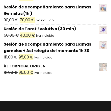
precio
precio
Sesión de acompañamiento para Llamas
original
actual
Gemelas (1h )
era:
es:
El
El
90,00
€
70,00
€
Iva incluido
111,00 €.
95,00 €.
precio
precio
Sesión de Tarot Evolutivo (30 min)
original
actual
El
El
50,00
€
40,00
€
Iva incluido
era:
es:
precio
precio
Sesión de acompañamiento para Llamas
90,00 €.
70,00 €.
original
actual
gemelas + Astrología del momento 1h 30'
era:
es:
El
El
111,00
€
95,00
€
Iva incluido
50,00 €.
40,00 €.
precio
precio
RETORNO AL ORIGEN
original
actual
El
El
111,00
€
95,00
€
Iva incluido
era:
es:
precio
precio
111,00 €.
95,00 €.
original
actual
era:
es:
111,00 €.
95,00 €.