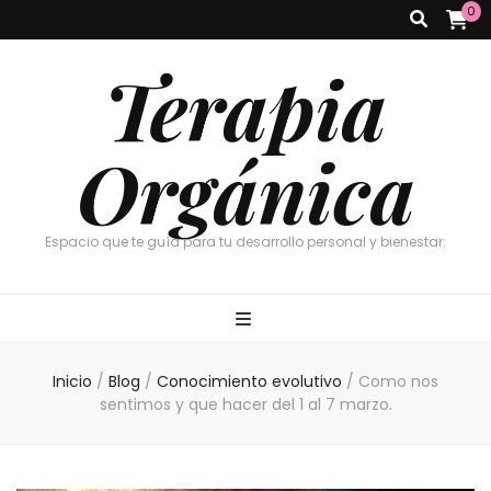
0
Terapia
Orgánica
Espacio que te guía para tu desarrollo personal y bienestar.
Inicio
/
Blog
/
Conocimiento evolutivo
/
Como nos
sentimos y que hacer del 1 al 7 marzo.