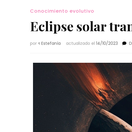
Conocimiento evolutivo
Eclipse solar tra
por
থ Estefanía
actualizado el
14/10/2023
D