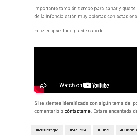
Importante también tiempo para sanar y que te
de la infancia están muy abiertas con estas ene
Feliz eclipse, todo puede suceder.
Si te sientes identificado con algún tema del p
comentario o
cóntactame.
Estaré encantada d
#astrologia
#eclipse
#luna
#lunanu