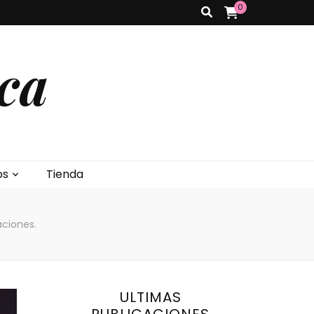
0
ca
os
Tienda
aciones.
ULTIMAS