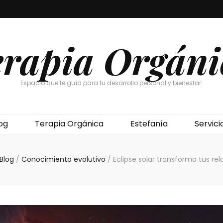
erapia Orgáni
Espacio que te guía para tu desarrollo personal y bienestar.
og
Terapia Orgánica
Estefanía
Servici
Blog
/
Conocimiento evolutivo
/
Eclipse solar transforma tus rel