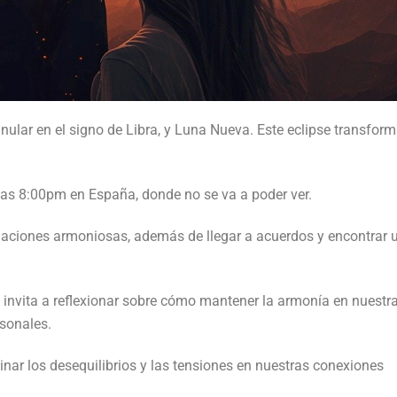
nular en el signo de Libra, y Luna Nueva. Este eclipse transfor
e las 8:00pm en España, donde no se va a poder ver.
s relaciones armoniosas, además de llegar a acuerdos y encontrar 
te invita a reflexionar sobre cómo mantener la armonía en nuestr
rsonales.
nar los desequilibrios y las tensiones en nuestras conexiones