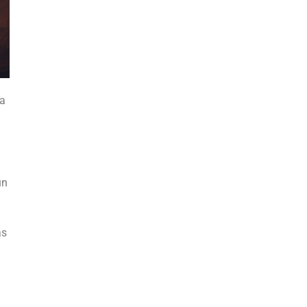
ma
un
as