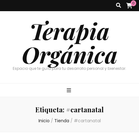
0
Terapia
Orgánica
Espacio que te guía para tu desarrollo personal y bienestar.
Etiqueta:
#cartanatal
Inicio
/
Tienda
/
#cartanatal