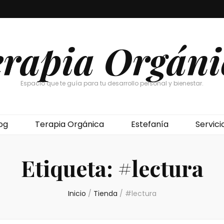
erapia Orgáni
Espacio que te guía para tu desarrollo personal y bienestar.
og
Terapia Orgánica
Estefanía
Servici
Etiqueta:
#lectura
Inicio
/
Tienda
/
#lectura