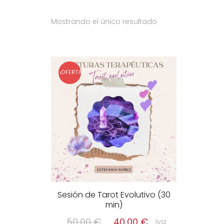
Mostrando el único resultado
¡OFERTA!
Sesión de Tarot Evolutivo (30
min)
El
El
50,00
€
40,00
€
Iva