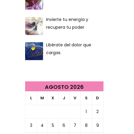
Invierte tu energía y
recupera tu poder
Libérate del dolor que
cargas.
AGOSTO 2026
L
M
X
J
V
S
D
1
2
3
4
5
6
7
8
9