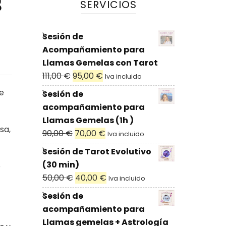
s
SERVICIOS
Sesión de
Acompañamiento para
Llamas Gemelas con Tarot
El
El
111,00
€
95,00
€
Iva incluido
precio
precio
e
Sesión de
original
actual
acompañamiento para
era:
es:
Llamas Gemelas (1h )
111,00 €.
95,00 €.
sa,
El
El
90,00
€
70,00
€
Iva incluido
precio
precio
Sesión de Tarot Evolutivo
original
actual
(30 min)
e
era:
es:
El
El
50,00
€
40,00
€
Iva incluido
90,00 €.
70,00 €.
precio
precio
Sesión de
original
actual
acompañamiento para
era:
es:
Llamas gemelas + Astrología