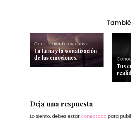
También
Conocimiento evolutivo
La Luna y la somatización
de las emociones.
Conoc
Tus c
realid
Deja una respuesta
Lo siento, debes estar
conectado
para publi