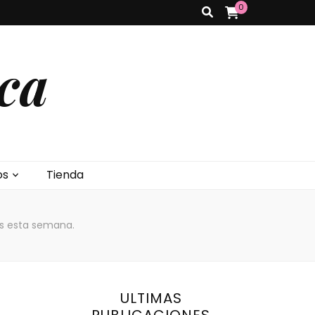
0
ca
os
Tienda
as esta semana.
ULTIMAS