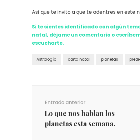
Así que te invito a que te adentres en este
Si te sientes identificado con algún tema
natal, déjame un comentario o escríbe
escucharte.
Astrología
carta natal
planetas
predi
Navegación
de
Entrada anterior
entradas
Lo que nos hablan los
planetas esta semana.