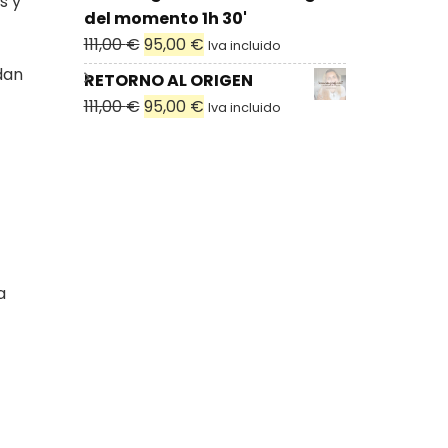
s y
50,00 €.
40,00 €.
del momento 1h 30'
El
El
111,00
€
95,00
€
Iva incluido
precio
precio
dan
RETORNO AL ORIGEN
original
actual
El
El
111,00
€
95,00
€
Iva incluido
era:
es:
precio
precio
111,00 €.
95,00 €.
original
actual
era:
es:
111,00 €.
95,00 €.
a