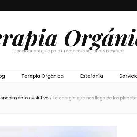
erapia Orgáni
Espacio que te guía para tu desarrollo personal y bienestar.
og
Terapia Orgánica
Estefanía
Servici
onocimiento evolutivo
/
La energía que nos llega de los planet