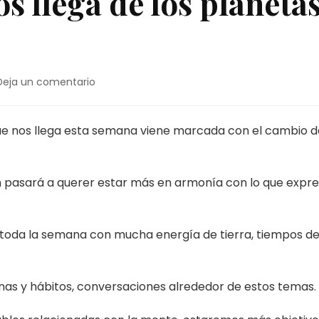
s llega de los planeta
en
Deja un comentario
La
energía
que
 que nos llega esta semana viene marcada con el cambio d
nos
llega
de
ón pasará a querer estar más en armonía con lo que expre
los
planetas
esta
semana.
 toda la semana con mucha energía de tierra, tiempos d
inas y hábitos, conversaciones alrededor de estos temas.