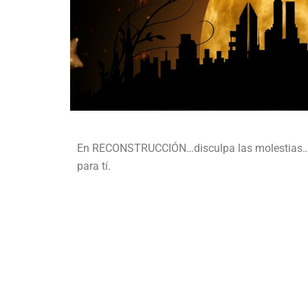
En RECONSTRUCCIÓN…disculpa las molestias…p
para tí.