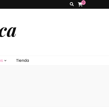
0
ca
os
Tienda