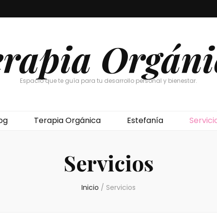
erapia Orgáni
Espacio que te guía para tu desarrollo personal y bienestar.
og
Terapia Orgánica
Estefanía
Servici
Servicios
Inicio
/
Servicios